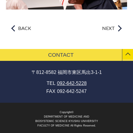
BACK
NEXT
CONTACT
〒812-8582 福岡市東区馬出3-1-1
TEL
092-642-5228
FAX
092-642-5247
Copyright©
DEPARTMENT OF MEDICINE AND
BIOSYSTEMIC SCIENCE KYUSHU UNIVERSITY
FACULTY OF MEDICINE All Rights Reserved.